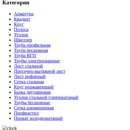
Категории
Арматура
Квадрат
Круг
Полоса
Уголок
Швеллер
Труба профильная
Труба бесшовная
Труба ВГП
Трубы электросварные
Лист стальной
Просечно-вытяжной лист
Лист рифленый
Сетка стальная
Круг нержавеющий
Балка двутавровая
Уголок стальной горячекатаный
Трубы бесшовные
Сетка алюминиевая
Профнастил
Прокат холоднокатаный