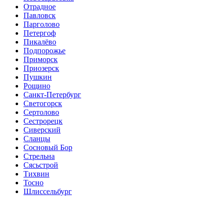
Отрадное
Павловск
Парголово
Петергоф
Пикалёво
Подпорожье
Приморск
Приозерск
Пушкин
Рощино
Санкт-Петербург
Светогорск
Сертолово
Сестрорецк
Сиверский
Сланцы
Сосновый Бор
Стрельна
Сясьстрой
Тихвин
Тосно
Шлиссельбург