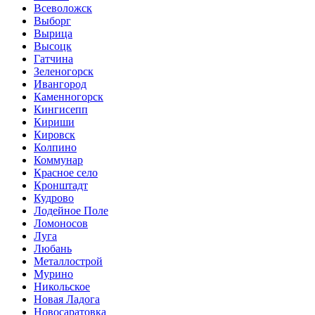
Всеволожск
Выборг
Вырица
Высоцк
Гатчина
Зеленогорск
Ивангород
Каменногорск
Кингисепп
Кириши
Кировск
Колпино
Коммунар
Красное село
Кронштадт
Кудрово
Лодейное Поле
Ломоносов
Луга
Любань
Металлострой
Мурино
Никольское
Новая Ладога
Новосаратовка