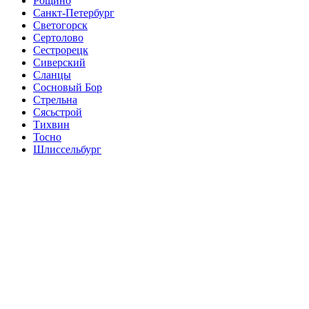
Рощино
Санкт-Петербург
Светогорск
Сертолово
Сестрорецк
Сиверский
Сланцы
Сосновый Бор
Стрельна
Сясьстрой
Тихвин
Тосно
Шлиссельбург