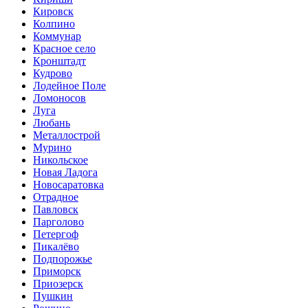
Кировск
Колпино
Коммунар
Красное село
Кронштадт
Кудрово
Лодейное Поле
Ломоносов
Луга
Любань
Металлострой
Мурино
Никольское
Новая Ладога
Новосаратовка
Отрадное
Павловск
Парголово
Петергоф
Пикалёво
Подпорожье
Приморск
Приозерск
Пушкин