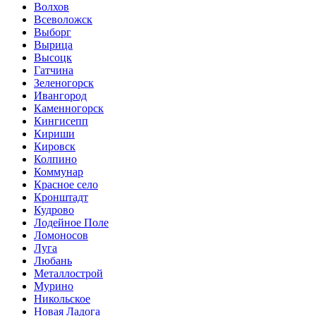
Волхов
Всеволожск
Выборг
Вырица
Высоцк
Гатчина
Зеленогорск
Ивангород
Каменногорск
Кингисепп
Кириши
Кировск
Колпино
Коммунар
Красное село
Кронштадт
Кудрово
Лодейное Поле
Ломоносов
Луга
Любань
Металлострой
Мурино
Никольское
Новая Ладога