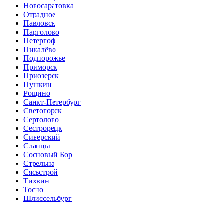
Новосаратовка
Отрадное
Павловск
Парголово
Петергоф
Пикалёво
Подпорожье
Приморск
Приозерск
Пушкин
Рощино
Санкт-Петербург
Светогорск
Сертолово
Сестрорецк
Сиверский
Сланцы
Сосновый Бор
Стрельна
Сясьстрой
Тихвин
Тосно
Шлиссельбург