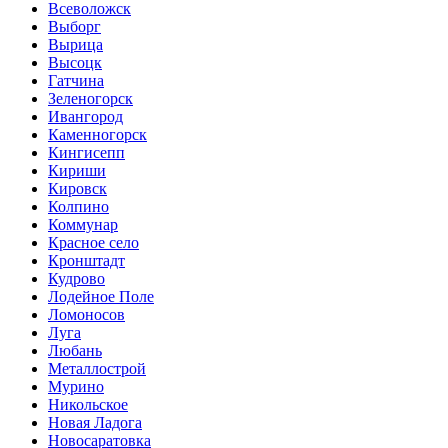
Всеволожск
Выборг
Вырица
Высоцк
Гатчина
Зеленогорск
Ивангород
Каменногорск
Кингисепп
Кириши
Кировск
Колпино
Коммунар
Красное село
Кронштадт
Кудрово
Лодейное Поле
Ломоносов
Луга
Любань
Металлострой
Мурино
Никольское
Новая Ладога
Новосаратовка