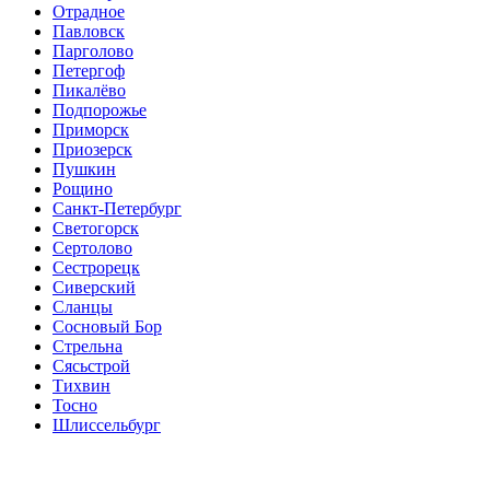
Отрадное
Павловск
Парголово
Петергоф
Пикалёво
Подпорожье
Приморск
Приозерск
Пушкин
Рощино
Санкт-Петербург
Светогорск
Сертолово
Сестрорецк
Сиверский
Сланцы
Сосновый Бор
Стрельна
Сясьстрой
Тихвин
Тосно
Шлиссельбург