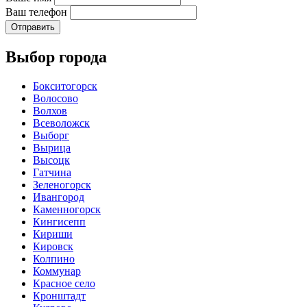
Ваш телефон
Отправить
Выбор города
Бокситогорск
Волосово
Волхов
Всеволожск
Выборг
Вырица
Высоцк
Гатчина
Зеленогорск
Ивангород
Каменногорск
Кингисепп
Кириши
Кировск
Колпино
Коммунар
Красное село
Кронштадт