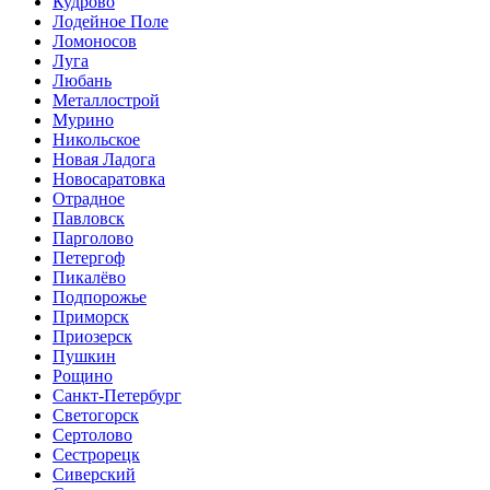
Кудрово
Лодейное Поле
Ломоносов
Луга
Любань
Металлострой
Мурино
Никольское
Новая Ладога
Новосаратовка
Отрадное
Павловск
Парголово
Петергоф
Пикалёво
Подпорожье
Приморск
Приозерск
Пушкин
Рощино
Санкт-Петербург
Светогорск
Сертолово
Сестрорецк
Сиверский