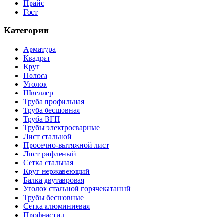
Прайс
Гост
Категории
Арматура
Квадрат
Круг
Полоса
Уголок
Швеллер
Труба профильная
Труба бесшовная
Труба ВГП
Трубы электросварные
Лист стальной
Просечно-вытяжной лист
Лист рифленый
Сетка стальная
Круг нержавеющий
Балка двутавровая
Уголок стальной горячекатаный
Трубы бесшовные
Сетка алюминиевая
Профнастил