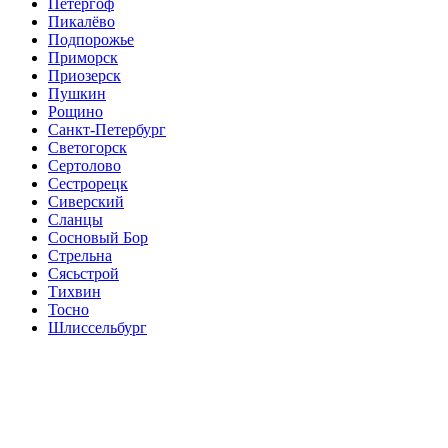
Петергоф
Пикалёво
Подпорожье
Приморск
Приозерск
Пушкин
Рощино
Санкт-Петербург
Светогорск
Сертолово
Сестрорецк
Сиверский
Сланцы
Сосновый Бор
Стрельна
Сясьстрой
Тихвин
Тосно
Шлиссельбург