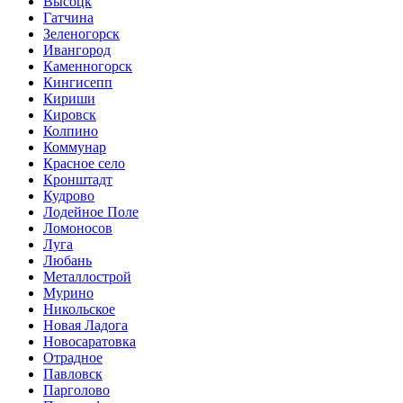
Высоцк
Гатчина
Зеленогорск
Ивангород
Каменногорск
Кингисепп
Кириши
Кировск
Колпино
Коммунар
Красное село
Кронштадт
Кудрово
Лодейное Поле
Ломоносов
Луга
Любань
Металлострой
Мурино
Никольское
Новая Ладога
Новосаратовка
Отрадное
Павловск
Парголово