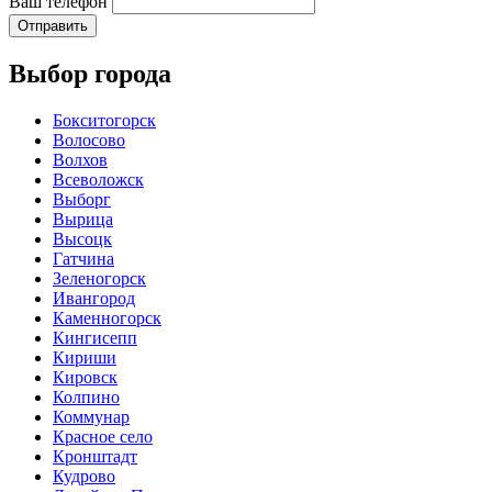
Ваш телефон
Отправить
Выбор города
Бокситогорск
Волосово
Волхов
Всеволожск
Выборг
Вырица
Высоцк
Гатчина
Зеленогорск
Ивангород
Каменногорск
Кингисепп
Кириши
Кировск
Колпино
Коммунар
Красное село
Кронштадт
Кудрово