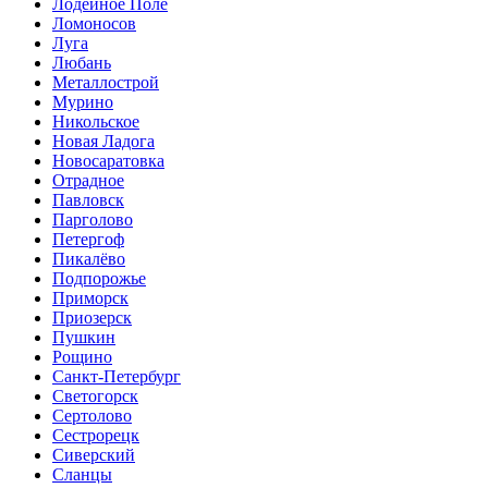
Лодейное Поле
Ломоносов
Луга
Любань
Металлострой
Мурино
Никольское
Новая Ладога
Новосаратовка
Отрадное
Павловск
Парголово
Петергоф
Пикалёво
Подпорожье
Приморск
Приозерск
Пушкин
Рощино
Санкт-Петербург
Светогорск
Сертолово
Сестрорецк
Сиверский
Сланцы