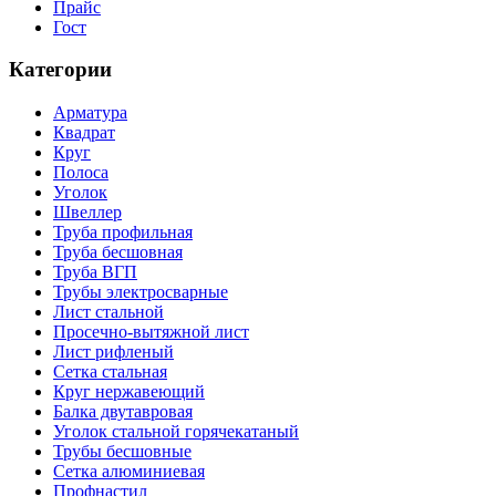
Прайс
Гост
Категории
Арматура
Квадрат
Круг
Полоса
Уголок
Швеллер
Труба профильная
Труба бесшовная
Труба ВГП
Трубы электросварные
Лист стальной
Просечно-вытяжной лист
Лист рифленый
Сетка стальная
Круг нержавеющий
Балка двутавровая
Уголок стальной горячекатаный
Трубы бесшовные
Сетка алюминиевая
Профнастил